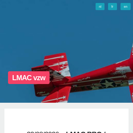
nl
fr
en
LMAC vzw